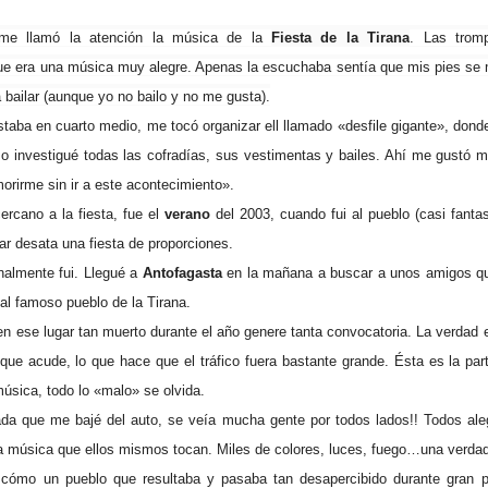
me llamó la atención la música de la
Fiesta de la Tirana
. Las trom
ue era una música muy alegre. Apenas la escuchaba sentía que mis pies se m
bailar (aunque yo no bailo y no me gusta).
aba en cuarto medio, me tocó organizar ell llamado «desfile gigante», dond
mo investigué todas las cofradías, sus vestimentas y bailes. Ahí me gustó
orirme sin ir a este acontecimiento».
rcano a la fiesta, fue el
verano
del 2003, cuando fui al pueblo (casi fanta
ar desata una fiesta de proporciones.
inalmente fui. Llegué a
Antofagasta
en la mañana a buscar a unos amigos 
 al famoso pueblo de la Tirana.
 ese lugar tan muerto durante el año genere tanta convocatoria. La verdad es
ue acude, lo que hace que el tráfico fuera bastante grande. Ésta es la par
música, todo lo «malo» se olvida.
da que me bajé del auto, se veía mucha gente por todos lados!! Todos aleg
a música que ellos mismos tocan. Miles de colores, luces, fuego…una verdade
r cómo un pueblo que resultaba y pasaba tan desapercibido durante gran p