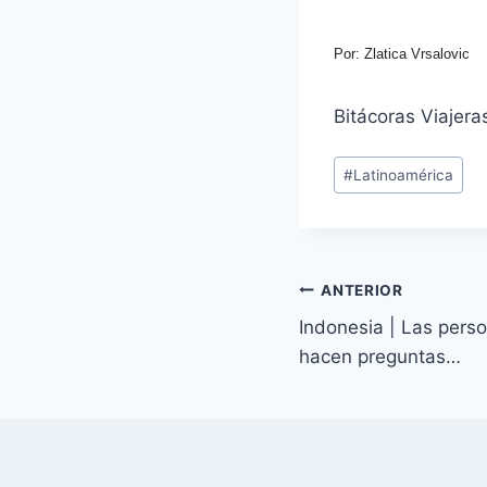
Por: Zlatica Vrsalovic
Bitácoras Viajera
Etiquetas
#
Latinoamérica
de
la
entrada:
Navegación
ANTERIOR
Indonesia | Las pers
de
hacen preguntas…
entradas