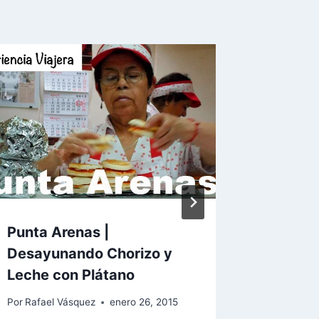
Punta Arenas |
Tahití |
Desayunando Chorizo y
Paraíso
Leche con Plátano
Por
Rafael
Por
Rafael Vásquez
enero 26, 2015