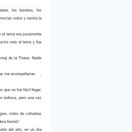
petas, los bombos, los
ovían solos y sentía la
e el tema era justamente
 mucho más el tema y fue
sma) de la Tirana. Nadie
que me acompañarían
 que no fue fácil llegar.
te tediosa, pero una vez
res, miles de cofradías
ra fiesta!!
arte del año, en un día