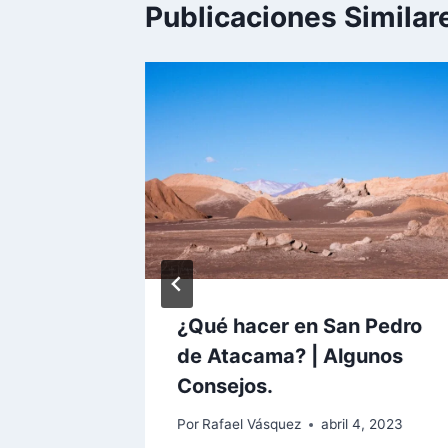
Publicaciones Similar
ajeras
¿Qué hacer en San Pedro
de Atacama? | Algunos
e 16, 2014
Consejos.
Por
Rafael Vásquez
abril 4, 2023