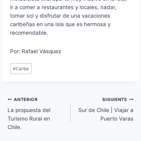
ir a comer a restaurantes y locales, nadar,
tomar sol y disfrutar de una vacaciones
caribeñas en una isla que es hermosa y
recomendable.
Por: Rafael Vásquez
Etiquetas
#
Caribe
de
la
entrada:
Navegación
ANTERIOR
SIGUIENTE
La propuesta del
Sur de Chile | Viajar a
de
Turismo Rural en
Puerto Varas
entradas
Chile.