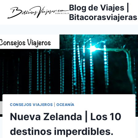
Saltar
Blog de Viajes |
al
Bitacorasviajera
contenido
CONSEJOS VIAJEROS
|
OCEANÍA
Nueva Zelanda | Los 10
destinos imperdibles.