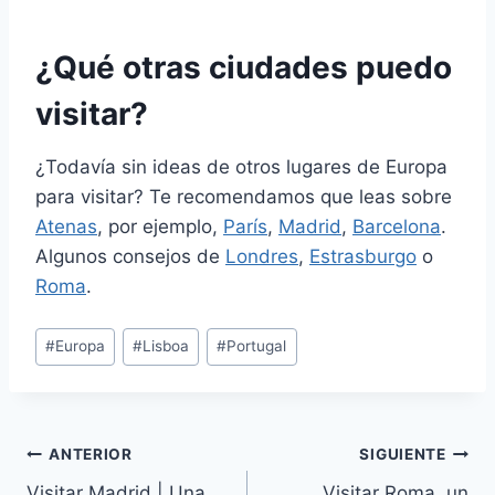
¿Qué otras ciudades puedo
visitar?
¿Todavía sin ideas de otros lugares de Europa
para visitar? Te recomendamos que leas sobre
Atenas
, por ejemplo,
París
,
Madrid
,
Barcelona
.
Algunos consejos de
Londres
,
Estrasburgo
o
Roma
.
Etiquetas
#
Europa
#
Lisboa
#
Portugal
de
la
entrada:
Navegación
ANTERIOR
SIGUIENTE
Visitar Madrid | Una
Visitar Roma, un