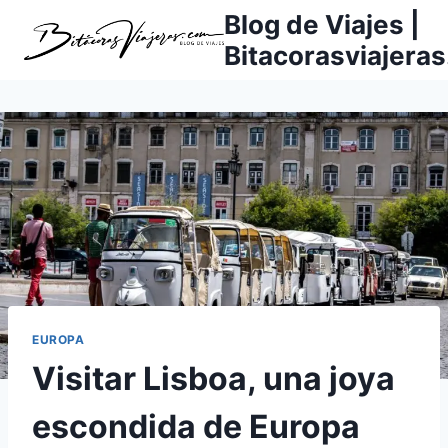
Saltar
Blog de Viajes |
al
Bitacorasviajera
contenido
EUROPA
Visitar Lisboa, una joya
escondida de Europa