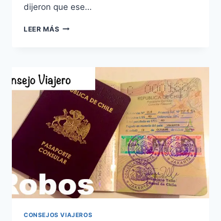
dijeron que ese…
PUNTA
LEER MÁS
ARENAS
|
DESAYUNANDO
CHORIZO
Y
LECHE
CON
PLÁTANO
CONSEJOS VIAJEROS