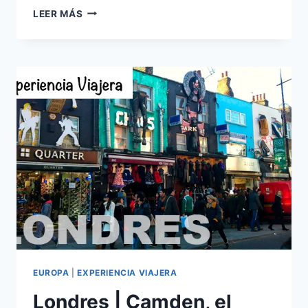
COSAS
LEER MÁS
DE
VIAJEROS
|
APRENDIENDO
A
VOLAR
EN
PARACAÍDAS
EUROPA
|
EXPERIENCIA VIAJERA
Londres | Camden, el