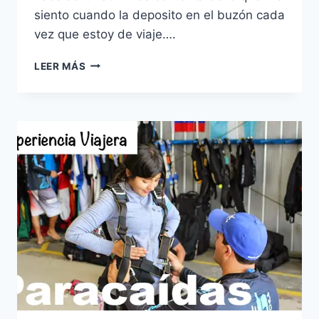
siento cuando la deposito en el buzón cada
vez que estoy de viaje….
COSAS
LEER MÁS
DE
VIAJEROS
|
¿POR
QUÉ
ME
GUSTA
ENVIAR
POSTALES?