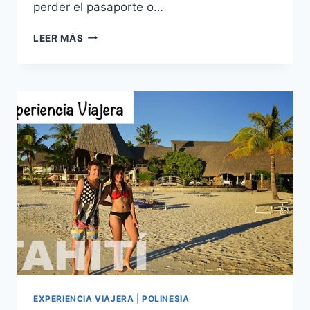
perder el pasaporte o…
TIPS
LEER MÁS
VIAJEROS
|
¿QUÉ
HACER
SI
ME
ROBAN
EL
PASAPORTE
EN
EL
EXTRANJERO?
EXPERIENCIA VIAJERA
|
POLINESIA