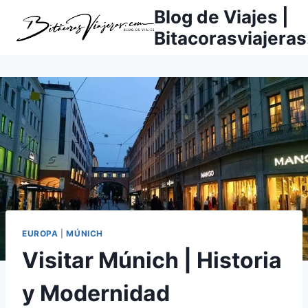
Saltar
Blog de Viajes |
al
Bitacorasviajera
contenido
EUROPA
|
MÚNICH
Visitar Múnich | Historia
y Modernidad