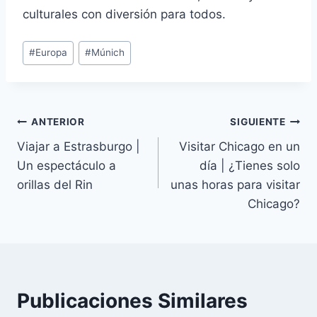
culturales con diversión para todos.
Etiquetas
#
Europa
#
Múnich
de
la
entrada:
Navegación
ANTERIOR
SIGUIENTE
Viajar a Estrasburgo |
Visitar Chicago en un
de
Un espectáculo a
día | ¿Tienes solo
entradas
orillas del Rin
unas horas para visitar
Chicago?
Publicaciones Similares